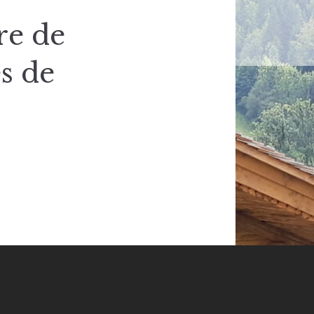
re de
s de