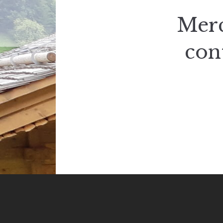
Merc
con